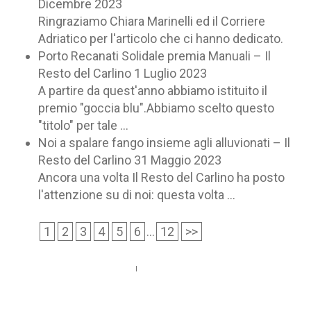
Dicembre 2023
Ringraziamo Chiara Marinelli ed il Corriere
Adriatico per l'articolo che ci hanno dedicato.
Porto Recanati Solidale premia Manuali – Il
Resto del Carlino
1 Luglio 2023
A partire da quest'anno abbiamo istituito il
premio "goccia blu".Abbiamo scelto questo
"titolo" per tale ...
Noi a spalare fango insieme agli alluvionati – Il
Resto del Carlino
31 Maggio 2023
Ancora una volta Il Resto del Carlino ha posto
l'attenzione su di noi: questa volta ...
1
2
3
4
5
6
...
12
>>
Call us 123-456-7890
no-reply@domain.com