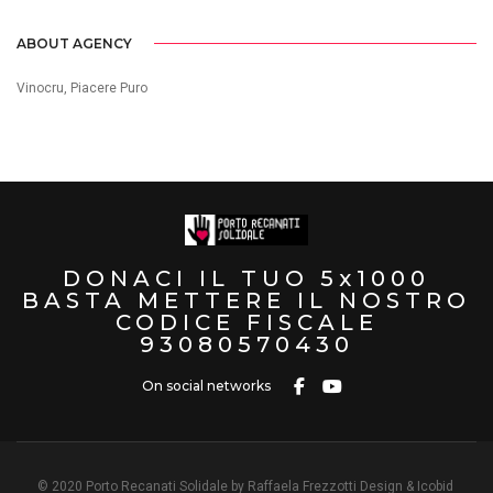
ABOUT AGENCY
Vinocru, Piacere Puro
DONACI IL TUO 5x1000
BASTA METTERE IL NOSTRO
CODICE FISCALE
93080570430
On social networks
© 2020 Porto Recanati Solidale
by Raffaela Frezzotti Design & Icobid