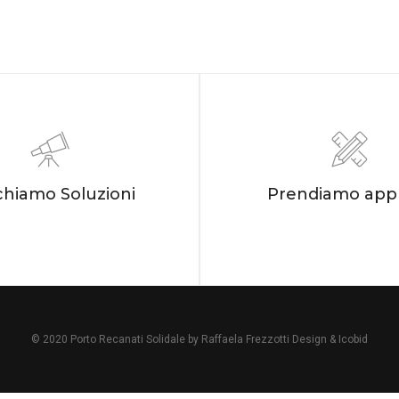
chiamo Soluzioni
Prendiamo app
© 2020 Porto Recanati Solidale
by Raffaela Frezzotti Design & Icobid