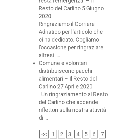
resta l’emergenza” – Il
Resto del Carlino
5 Giugno
2020
Ringraziamo il Corriere
Adriatico per l'articolo che
ci ha dedicato. Cogliamo
l’occasione per ringraziare
altresì ...
Comune e volontari
distribuiscono pacchi
alimentari – Il Resto del
Carlino
27 Aprile 2020
Un ringraziamento al Resto
del Carlino che accende i
riflettori sulla nostra attività
di ...
<<
1
2
3
4
5
6
7