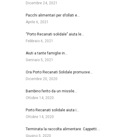
Dicembre 24, 2021
Pacchi alimentari per sfollati e…
Aprile 6, 2021
“Porto Recanati solidale” aiuta le…
Febbraio 6, 2021
Aiuti a tante famiglie in…
Gennaio 5, 2021
Ora Porto Recanati Solidale promuove…
Dicembre 20, 2020
Bambino ferito da un missile…
Ottobre 14, 2020
Porto Recanati solidale aiuta i…
Ottobre 14, 2020
Terminata la raccolta alimentare. Cappetti:…
Giugno 5, 2020