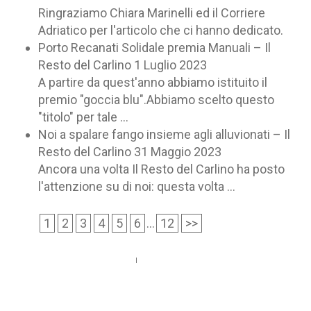
Ringraziamo Chiara Marinelli ed il Corriere
Adriatico per l'articolo che ci hanno dedicato.
Porto Recanati Solidale premia Manuali – Il
Resto del Carlino
1 Luglio 2023
A partire da quest'anno abbiamo istituito il
premio "goccia blu".Abbiamo scelto questo
"titolo" per tale ...
Noi a spalare fango insieme agli alluvionati – Il
Resto del Carlino
31 Maggio 2023
Ancora una volta Il Resto del Carlino ha posto
l'attenzione su di noi: questa volta ...
1
2
3
4
5
6
...
12
>>
Call us 123-456-7890
no-reply@domain.com