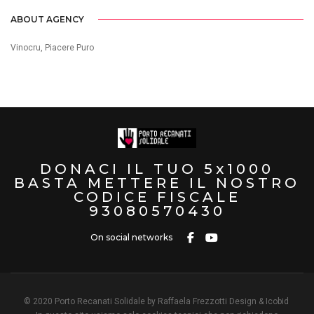
ABOUT AGENCY
Vinocru, Piacere Puro
DONACI IL TUO 5x1000
BASTA METTERE IL NOSTRO
CODICE FISCALE
93080570430
On social networks
© 2020 Porto Recanati Solidale
by Raffaela Frezzotti Design & Icobid