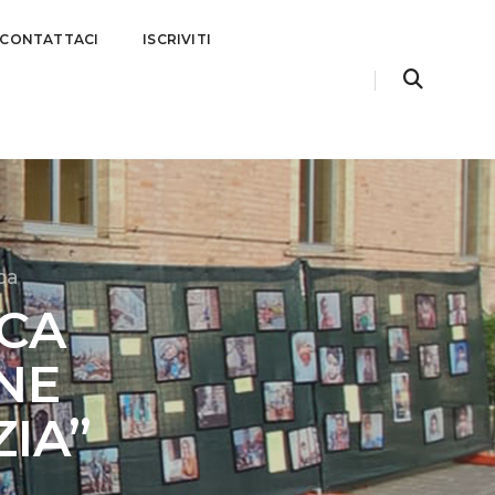
CONTATTACI
ISCRIVITI
ca
CA
INE
IA”