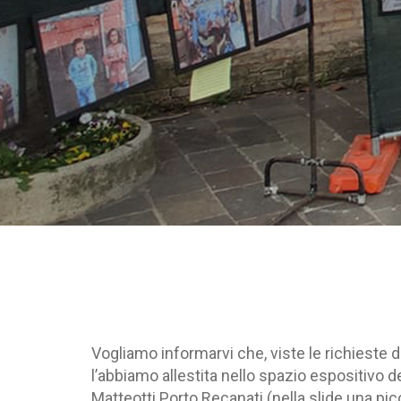
Vogliamo informarvi che, viste le richieste 
l’abbiamo allestita nello spazio espositivo d
Matteotti Porto Recanati (nella slide una pic