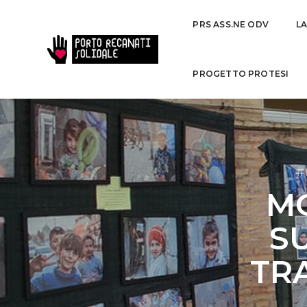
PRS ASS.NE ODV
L
PROGETTO PROTESI
#
M
SU
TR