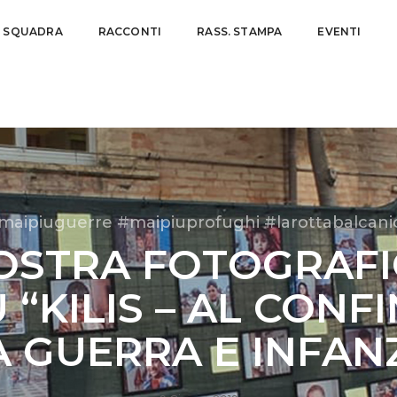
A SQUADRA
RACCONTI
RASS. STAMPA
EVENTI
maipiuguerre #maipiuprofughi #larottabalcani
OSTRA FOTOGRAFI
 “KILIS – AL CONF
A GUERRA E INFANZ