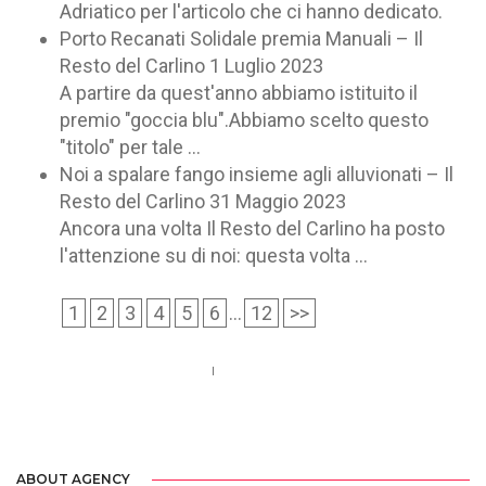
Adriatico per l'articolo che ci hanno dedicato.
Porto Recanati Solidale premia Manuali – Il
Resto del Carlino
1 Luglio 2023
A partire da quest'anno abbiamo istituito il
premio "goccia blu".Abbiamo scelto questo
"titolo" per tale ...
Noi a spalare fango insieme agli alluvionati – Il
Resto del Carlino
31 Maggio 2023
Ancora una volta Il Resto del Carlino ha posto
l'attenzione su di noi: questa volta ...
1
2
3
4
5
6
...
12
>>
Call us 123-456-7890
no-reply@domain.com
ABOUT AGENCY