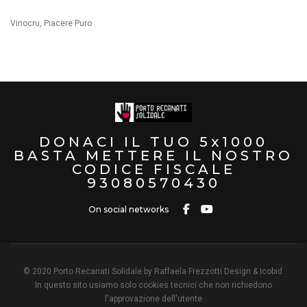
Vinocru, Piacere Puro
DONACI IL TUO 5x1000
BASTA METTERE IL NOSTRO
CODICE FISCALE
93080570430
On social networks
© 2020 Porto Recanati Solidale
by Raffaela Frezzotti Design & Icobid
In questo sito usiamo solo cookies tecnici che non richiedono
l'approvazione dell'utente