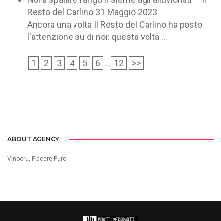
Resto del Carlino
31 Maggio 2023
Ancora una volta Il Resto del Carlino ha posto
l'attenzione su di noi: questa volta ...
1
2
3
4
5
6
...
12
>>
Call us 123-456-7890
no-reply@domain.com
ABOUT AGENCY
Vinocru, Piacere Puro